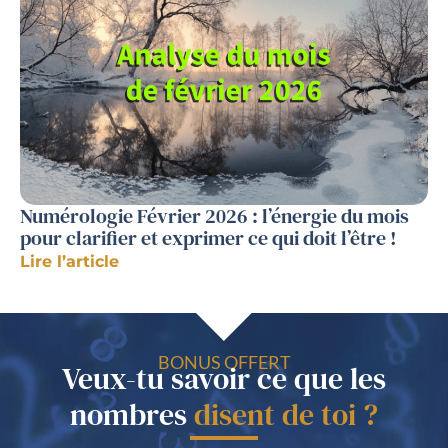
Numérologie Février 2026 : l’énergie du mois
pour clarifier et exprimer ce qui doit l’être !
Lire l’article
BONUS OFFERT
Veux-tu savoir ce que les
nombres
disent de toi ?