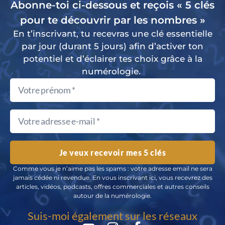
Abonne-toi ci-dessous et reçois « 5 clés
pour te découvrir par les nombres »
En t’inscrivant, tu recevras une clé essentielle
par jour (durant 5 jours) afin d’activer ton
potentiel et d’éclairer tes choix grâce à la
numérologie.
Je veux recevoir mes 5 clés
Comme vous je n’aime pas les spams : votre adresse email ne sera
jamais cédée ni revendue. En vous inscrivant ici, vous recevrez des
articles, vidéos, podcasts, offres commerciales et autres conseils
autour de la numérologie.
Suis-moi également sur les réseaux