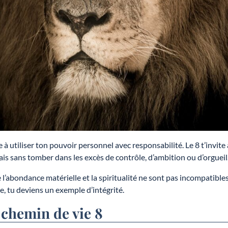
 à utiliser ton pouvoir personnel avec responsabilité. Le 8 t’invite 
ais sans tomber dans les excès de contrôle, d’ambition ou d’orgueil
 l’abondance matérielle et la spiritualité ne sont pas incompatibles
e, tu deviens un exemple d’intégrité.
 chemin de vie
8