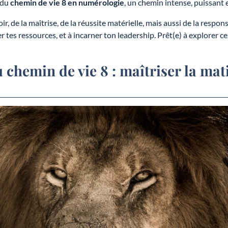
 du
chemin de vie 8 en numérologie
, un chemin intense, puissant 
ir, de la maîtrise, de la réussite matérielle, mais aussi de la responsa
rer tes ressources, et à incarner ton leadership. Prêt(e) à explorer 
 chemin de vie 8 : maîtriser la mat